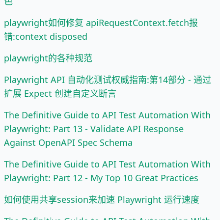
色
playwright如何修复 apiRequestContext.fetch报
错:context disposed
playwright的各种规范
Playwright API 自动化测试权威指南:第14部分 - 通过
扩展 Expect 创建自定义断言
The Definitive Guide to API Test Automation With
Playwright: Part 13 - Validate API Response
Against OpenAPI Spec Schema
The Definitive Guide to API Test Automation With
Playwright: Part 12 - My Top 10 Great Practices
如何使用共享session来加速 Playwright 运行速度