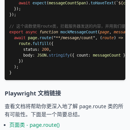
await 
expect
(
messageCountSpan
).
toHaveText
(
`
${
cou
export async 
function 
mockMessageCount
(
page
, 
message
await 
page
.
route
(
"
**/message/count
"
, 
(
route
) 
route
.
fulfill
      status: 
200
      body: 
JSON
.
stringify
({ count: 
messageCount 
Playwright 文档链接
查看文档将帮助你更深入地了解 page.route 类的所
有可能性。下面是一个简要总结。
页面类 - page.route()