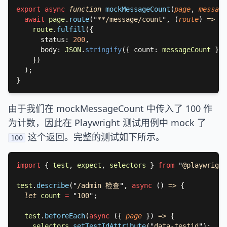
export async 
function 
mockMessageCount
(
page
, 
message
await 
page
.
route
(
"
**/message/count
"
, 
(
route
) 
route
.
fulfill
      status: 
200
      body: 
JSON
.
stringify
({ count: 
messageCount 
由于我们在 mockMessageCount 中传入了 100 作
为计数，因此在 Playwright 测试用例中 mock 了
这个返回。完整的测试如下所示。
100
import 
{ 
test
, 
expect
, 
selectors 
} 
from 
"
@playwright
test
.
describe
(
"
/admin 检查
"
, 
async 
() 
=> 
let 
count 
= 
"
100
"
test
.
beforeEach
(
async 
(
{ 
page 
}
) 
=> 
selectors
.
setTestIdAttribute
(
"
data-testid
"