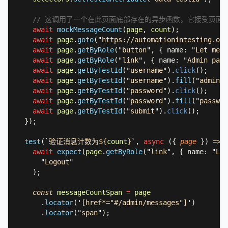
await 
mockMessageCount
(
page
, 
count
await 
page
.
goto
(
"
https://automationintesting.onl
await 
page
.
getByRole
(
"
button
"
, { name: 
"
Let me h
await 
page
.
getByRole
(
"
link
"
, { name: 
"
Admin pane
await 
page
.
getByTestId
(
"
username
"
).
click
await 
page
.
getByTestId
(
"
username
"
).
fill
(
"
admin
"
await 
page
.
getByTestId
(
"
password
"
).
click
await 
page
.
getByTestId
(
"
password
"
).
fill
(
"
passwor
await 
page
.
getByTestId
(
"
submit
"
).
click
test
(
`
验证消息计数为${
count
}
`
, 
async 
(
{ 
page 
}
) 
=> 
await 
expect
(
page
.
getByRole
(
"
link
"
, { name: 
"
Log
"
Logout
const 
messageCountSpan 
= 
      .
locator
(
'
[href*="#/admin/messages"]
'
      .
locator
(
"
span
"