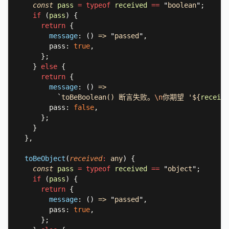
const 
pass 
= typeof 
received 
== 
"
boolean
"
if 
(
pass
return 
message
: 
() 
=> 
"
passed
"
        pass: 
true
    } 
else 
return 
message
: 
() 
`
toBeBoolean() 断言失败。
\n
你期望 '${
receive
        pass: 
false
toBeObject
(
received
: 
any
) 
const 
pass 
= typeof 
received 
== 
"
object
"
if 
(
pass
return 
message
: 
() 
=> 
"
passed
"
        pass: 
true