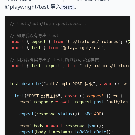
@playwright/test 导入
。
test
import 
{ 
expect 
} 
from 
"
lib/fixtures/fixtures
"
; (
关于
import 
{ 
test 
} 
from 
"
@playwright/test
"
import 
{ 
test
, 
expect 
} 
from 
"
lib/fixtures/fixtures
"
test
.
describe
(
"
auth/login POST 请求
"
, 
async 
() 
=> 
test
(
"
POST 没有主体
"
, 
async 
(
{ 
request 
}
) 
=> 
const 
response 
= await 
request
.
post
(
`
auth/login
`
expect
(
response
.
status
()).
toBe
(
400
const 
body 
= await 
response
.
json
expect
(
body
.
timestamp
).
toBeValidDate