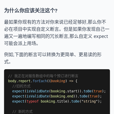
为什么你应该关注这个?
最如果你现有的方法对你来说已经足够好,那么你不
必在项目中实现自定义断言。但是如果你发现自己一
遍又一遍地编写相同的冗长断言,那么自定义 expect
可能会派上用场。
例如,下面的断言可以转换为更简单、更易读的形
式。
body
.
report
.
forEach
(
(
booking
) 
=> 
expect
(
isValidDate
(
booking
.start)).
toBe
(
true
expect
(
isValidDate
(
booking
.
end
)).
toBe
(
true
expect
(
typeof 
booking
.title).
toBe
(
"
string
"