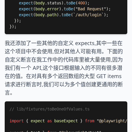
expect
(
body
.status).
toBe
(
400
expect
(
body
.
error
).
toBe
(
"
Bad Request
"
expect
(
body
.
path
).
toBe
(
`
/auth/login
`
我还添加了一些其他的自定义 expects,其中一些在
这个项目中不会使用,但对其他人可能有用。下面的
自定义断言在我工作中的代码库里被大量使用,因为
我们有一个 API,这个接口根据输入的不同有很多潜
在的值。在对具有多个返回数组的大型 GET items
请求进行断言时,我们可以为多个值创建更通用的断
言。
import 
{ 
expect 
as 
baseExpect 
} 
from 
"
@playwright/te