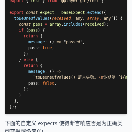
export 
{ 
test 
} 
from 
"
@playwright/test
"
export 
const 
expect 
= 
baseExpect
.
extend
toBeOneOfValues
(
received
: 
any
, 
array
: 
any
[]
) 
const 
pass 
= 
array
.
includes
(
received
if 
(
pass
return 
message
: 
() 
=> 
"
passed
"
        pass: 
true
    } 
else 
return 
message
: 
() 
`
toBeOneOfValues() 断言失败。
\n
你期望 [${
arr
        pass: 
false
下面的自定义 expects 使得断言响应否是为正确类
型变得超级简单!