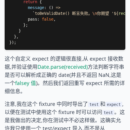
return 
message
: 
() 
`
toBeValidDate() 断言失败。
\n
你期望 '${
recei
        pass: 
false
这个自定义 expect 的逻辑很直接,从 expect 接收数
据,并验证使用
Date.parse(received)
方法判断字符串
是否可以解析成正确的 date(并且不返回 NaN,这是
一个
falsey 值
)。然后我们返回重写 expect 所需的详
细信息。
注意,我在这个 fixture 中同时导出了
和
,
test
expect
以便在测试中使用这个 fixture 时可以访问
。这
test
是我做出的决定,你在测试中不必这样做。这确实允
许我只使用一个 test/expect 导入,而不是从