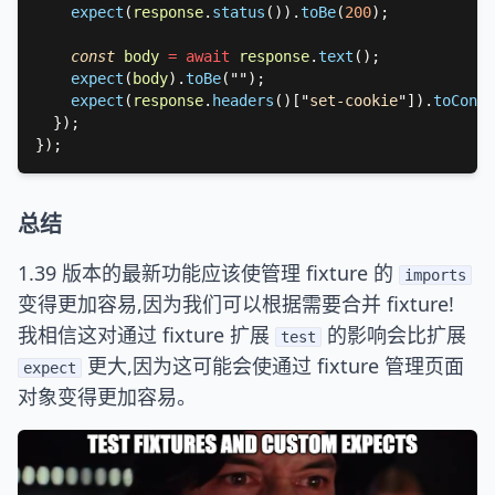
expect
(
response
.
status
()).
toBe
(
200
const 
body 
= await 
response
.
text
expect
(
body
).
toBe
(
""
expect
(
response
.
headers
()[
"
set-cookie
"
]).
toConta
总结
1.39 版本的最新功能应该使管理 fixture 的
imports
变得更加容易,因为我们可以根据需要合并 fixture!
我相信这对通过 fixture 扩展
的影响会比扩展
test
更大,因为这可能会使通过 fixture 管理页面
expect
对象变得更加容易。