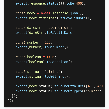
expect
(
response
.
status
()).
toBe
(
400
const 
body 
= await 
response
.
json
expect
(
body
.
timestamp
).
toBeValidDate
const 
dateStr 
= 
"
2021-01-01
"
expect
(
dateStr
).
toBeValidDate
const 
number 
= 
123
expect
(
number
).
toBeNumber
const 
boolean 
= 
true
expect
(
boolean
).
toBeBoolean
const 
string 
= 
"
string
"
expect
(
string
).
toBeString
expect
(
body
.status).
toBeOneOfValues
([
400
, 
401
, 
4
expect
(
body
.status).
toBeOneOfTypes
([
"
number
"
, 
"
n