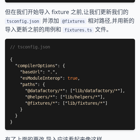
但在我们开始导入 fixture 之前,让我们更新我们的
并添加
相对路径,并用新的
tsconfig.json
@fixtures
导入更新之前的用例和
文件。
fixtures.ts
"
compilerOptions
"
"
baseUrl
"
: 
"
.
"
"
esModuleInterop
"
: 
true
"
paths
"
"
@datafactory/*
"
: [
"
lib/datafactory/*
"
"
@helpers/*
"
: [
"
lib/helpers/*
"
"
@fixtures/*
"
: [
"
lib/fixtures/*
"
有了上面的更改,导入应该看起来像这样