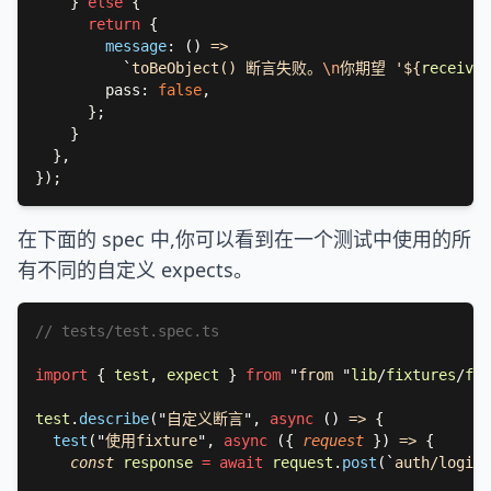
    } 
else 
return 
message
: 
() 
`
toBeObject() 断言失败。
\n
你期望 '${
received
        pass: 
false
在下面的 spec 中,你可以看到在一个测试中使用的所
有不同的自定义 expects。
import 
{ 
test
, 
expect 
} 
from 
"
from 
"
lib
/
fixtures
/
fix
test
.
describe
(
"
自定义断言
"
, 
async 
() 
=> 
test
(
"
使用fixture
"
, 
async 
(
{ 
request 
}
) 
=> 
const 
response 
= await 
request
.
post
(
`
auth/login
`