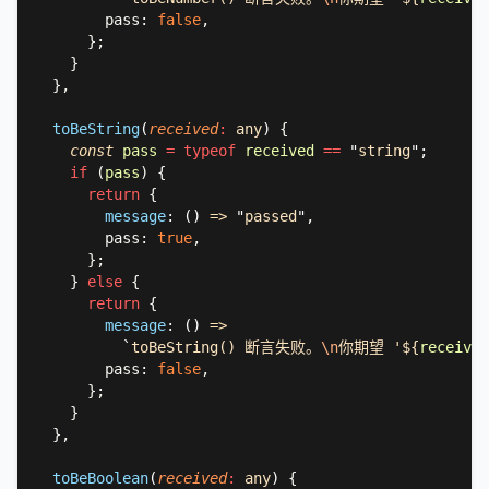
        pass: 
false
toBeString
(
received
: 
any
) 
const 
pass 
= typeof 
received 
== 
"
string
"
if 
(
pass
return 
message
: 
() 
=> 
"
passed
"
        pass: 
true
    } 
else 
return 
message
: 
() 
`
toBeString() 断言失败。
\n
你期望 '${
received
        pass: 
false
toBeBoolean
(
received
: 
any
) 