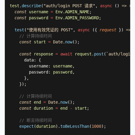
test
.
describe
(
"
auth/login POST 请求
"
, 
async 
() 
=> 
const 
username 
= 
Env
.
ADMIN_NAME
const 
password 
= 
Env
.
ADMIN_PASSWORD
test
(
"
使用有效凭证的 POST
"
, 
async 
(
{ 
request 
}
) 
=> 
const 
start 
= 
Date
.
now
const 
response 
= await 
request
.
post
(
`
auth/login
`
        username: 
username
        password: 
password
const 
end 
= 
Date
.
now
const 
duration 
= 
end 
- 
start
expect
(
duration
).
toBeLessThan
(
1000