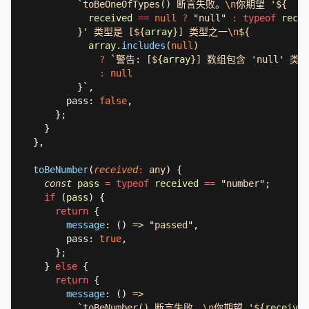
`
toBeOneOfTypes() 断言失败。
\n
received 
== 
null 
? 
"
null
" 
: typeof 
          }' 类型是 [${
array
}] 类型之一
\n
array
.
includes
(
null
? 
`
警告: [${
array
}] 数组包含 'null' 
: 
          }
`
        pass: 
false
toBeNumber
(
received
: 
any
) 
const 
pass 
= typeof 
received 
== 
"
number
"
if 
(
pass
return 
message
: 
() 
=> 
"
passed
"
        pass: 
true
    } 
else 
return 
message
: 
() 
`
toBeNumber() 断言失败。
\n
你期望 '${
received