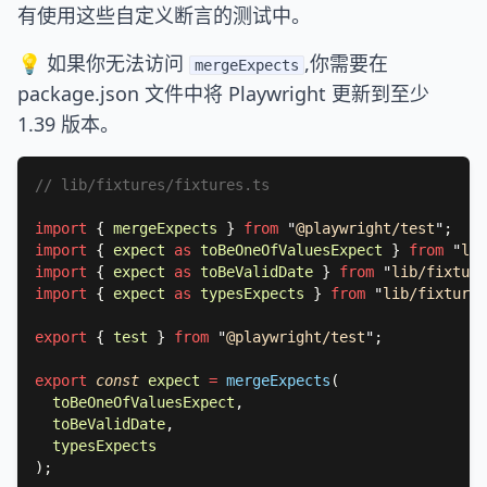
有使用这些自定义断言的测试中。
💡 如果你无法访问
,你需要在
mergeExpects
package.json 文件中将 Playwright 更新到至少
1.39 版本。
import 
{ 
mergeExpects 
} 
from 
"
@playwright/test
"
import 
{ 
expect 
as 
toBeOneOfValuesExpect 
} 
from 
"
lib
import 
{ 
expect 
as 
toBeValidDate 
} 
from 
"
lib/fixture
import 
{ 
expect 
as 
typesExpects 
} 
from 
"
lib/fixtures
export 
{ 
test 
} 
from 
"
@playwright/test
"
export 
const 
expect 
= 
mergeExpects
toBeOneOfValuesExpect
toBeValidDate