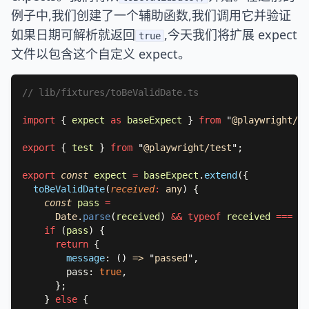
例子中,我们创建了一个辅助函数,我们调用它并验证
如果日期可解析就返回
,今天我们将扩展 expect
true
文件以包含这个自定义 expect。
import 
{ 
expect 
as 
baseExpect 
} 
from 
"
@playwright/te
export 
{ 
test 
} 
from 
"
@playwright/test
"
export 
const 
expect 
= 
baseExpect
.
extend
toBeValidDate
(
received
: 
any
) 
const 
pass 
Date
.
parse
(
received
) 
&& typeof 
received 
=== 
"
s
if 
(
pass
return 
message
: 
() 
=> 
"
passed
"
        pass: 
true
    } 
else 